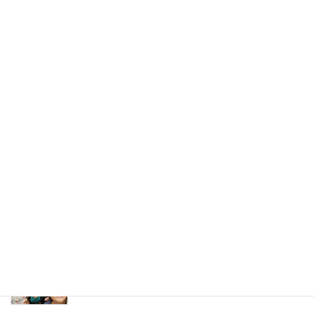
【開催レポート】笑って、歌って、踊って――4周
年記念「沖縄の唄会」を開催しました(2026.5.23)
2026年7月6日
【ライブレポート】5月12日 宇部市・明照寺「宗
祖降誕会法要」での演奏レポート！(2026.5.12)
2026年5月29日
【ライブレポート】5月9日スマイルプランミュー
ジックチャリティーライブに「ハイビスカス」が
出演しました！(2026.5.9)
2026年5月29日
【ハイビスカス】FMきらら生出演！5月9日チャリ
ティーイベントに向けて(2026.4.22)
2026年4月27日