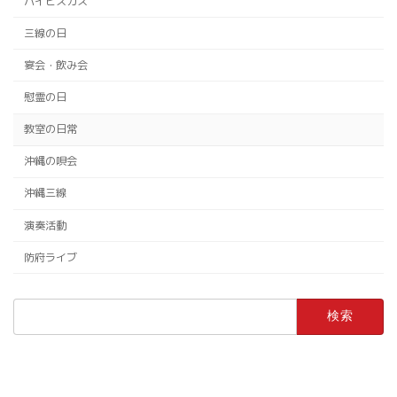
ハイビスカス
三線の日
宴会・飲み会
慰霊の日
教室の日常
沖縄の唄会
沖縄三線
演奏活動
防府ライブ
検
索: